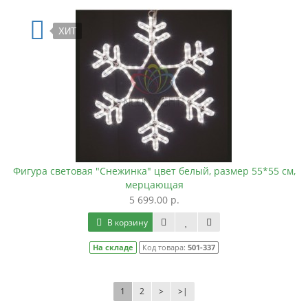
ХИТ
Фигура световая "Снежинка" цвет белый, размер 55*55 см,
мерцающая
5 699.00 р.
В корзину
На складе
Код товара:
501-337
1
2
>
>|