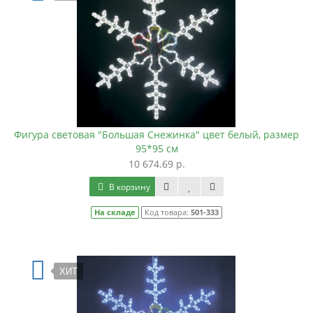
Фигура световая "Большая Снежинка" цвет белый, размер
95*95 см
10 674.69 р.
В корзину
На складе
Код товара:
501-333
ХИТ