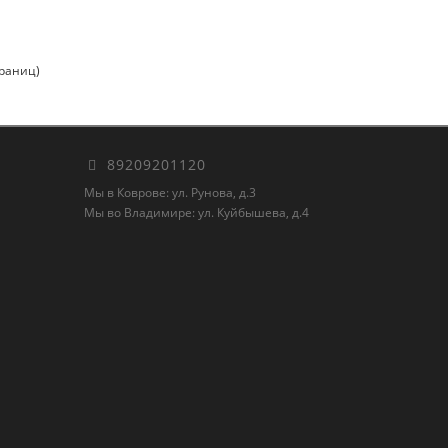
траниц)
89209201120
Мы в Коврове: ул. Рунова, д.3
Мы во Владимире: ул. Куйбышева, д.4