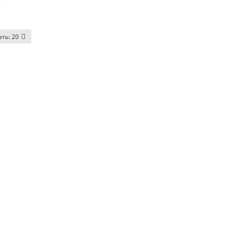
ать:
20