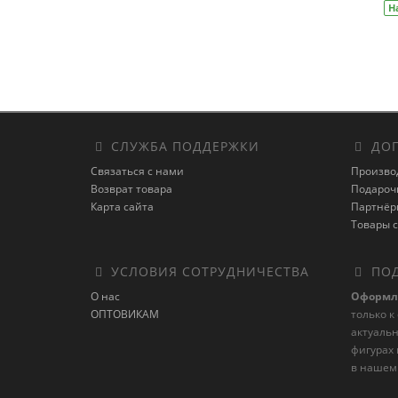
Н
СЛУЖБА ПОДДЕРЖКИ
ДОП
Связаться с нами
Произво
Возврат товара
Подароч
Карта сайта
Партнёр
Товары с
УСЛОВИЯ СОТРУДНИЧЕСТВА
ПОД
О нас
Оформл
ОПТОВИКАМ
только к
актуаль
фигурах 
в нашем