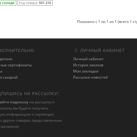
а складе
Код товара:
501-216
Показано с 1 по 1 из 1 (всего 1 с
ОЛНИТЕЛЬНО
ЛИЧНЫЙ КАБИНЕТ
дители
Личный кабинет
ные сертификаты
История заказов
ы
Мои закладки
о скидкой
Рассылка новостей
ПИШИСЬ НА РАССЫЛКУ!
яйте подписку
на рассылку и
 сезону вы будете получать
ную информацию о гирляндах,
и других товарах, представленных
 магазине)