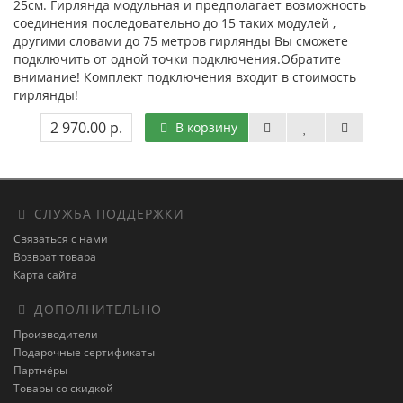
25см. Гирлянда модульная и предполагает возможность
соединения последовательно до 15 таких модулей ,
другими словами до 75 метров гирлянды Вы сможете
подключить от одной точки подключения.Обратите
внимание! Комплект подключения входит в стоимость
гирлянды!
2 970.00 р.
В корзину
СЛУЖБА ПОДДЕРЖКИ
Связаться с нами
Возврат товара
Карта сайта
ДОПОЛНИТЕЛЬНО
Производители
Подарочные сертификаты
Партнёры
Товары со скидкой