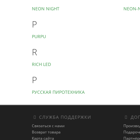
NEON NIGHT
NEON-N
P
PURPU
R
RICH LED
Р
РУССКАЯ ПИРОТЕХНИКА
СЛУЖБА ПОДДЕРЖКИ
ДОП
Связаться с нами
Произво
Возврат товара
Подароч
Карта сайта
Партнёр