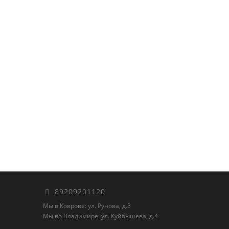
89209201120
Мы в Коврове: ул. Рунова, д.3
Мы во Владимире: ул. Куйбышева, д.4