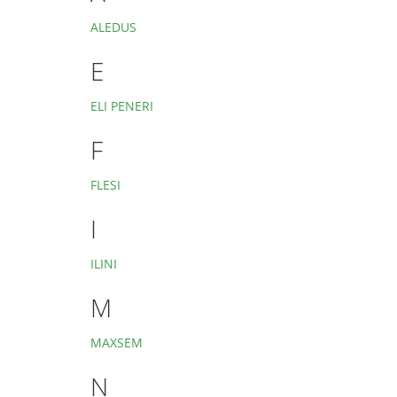
ALEDUS
E
ELI PENERI
F
FLESI
I
ILINI
M
MAXSEM
N