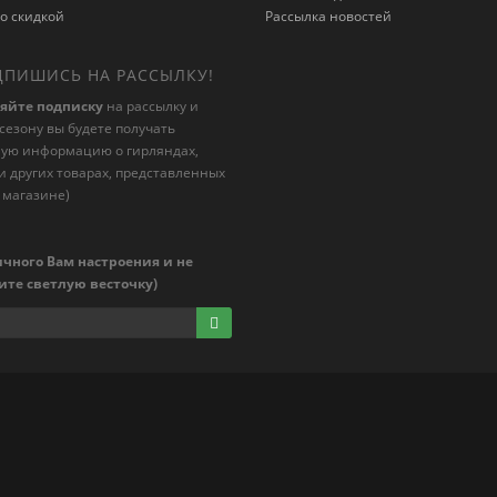
о скидкой
Рассылка новостей
ПИШИСЬ НА РАССЫЛКУ!
яйте подписку
на рассылку и
 сезону вы будете получать
ную информацию о гирляндах,
и других товарах, представленных
 магазине)
чного Вам настроения и не
ите светлую весточку)