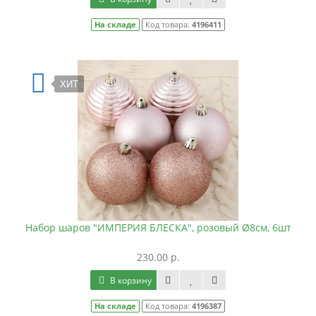
На складе
Код товара:
4196411
ХИТ
Набор шаров "ИМПЕРИЯ БЛЕСКА", розовый Ø8см, 6шт
230.00 р.
В корзину
На складе
Код товара:
4196387