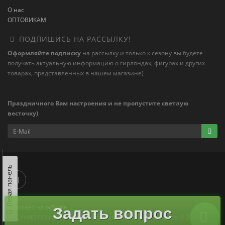
О нас
ОПТОВИКАМ
ПОДПИШИСЬ НА РАССЫЛКУ!
Оформляйте подписку
на рассылку и только к сезону вы будете
получать актуальную информацию о гирляндах, фигурах и других
товарах, представленных в нашем магазине)
Праздничного Вам настроения и не пропустите светлую
весточку)
Левая панель
Работает на
ocStore
Задать вопрос
GIRLYANDY33.ru - интернет-магазин новогодних товаров © 2026